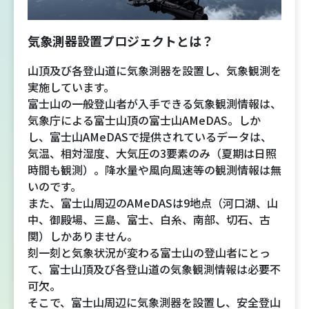
吉田ルート
気象測器設置プロジェクトとは？
富士山まめ知識
山頂及び各登山道に気象測器を設置し、気象観測を
実施しています。
観天望気(かんてんぼうき)
富士山の一般登山者が入手できる気象観測情報は、
気象庁による富士山頂の富士山AMeDAS。しか
雷の危険性
し、富士山AMeDASで提供されているデータは、
気温、相対湿度、大気圧の3要素のみ（夏期は日照
時間も観測）。降水量や風向風速等の観測情報は無
富士山の気象の特徴
いのです。
また、富士山周辺のAMeDASは9地点（河口湖、山
富士山の登山シーズンと装備
中、御殿場、三島、富士、白糸、南部、切石、古
関）しかありません。
刻一刻と気象状況が変わる富士山の登山者にとっ
富士登山ルールとマナー
て、富士山頂及び各登山道の気象観測情報は必要不
可欠。
イマフジプロジェクト
そこで、富士山周辺に気象測器を設置し、安全登山