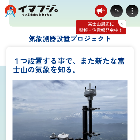
En
気象測器設置プロジェクト
登山ルート別気象
１つ設置する事で、また新たな富
士山の気象を知る。
富士宮ルート
プリンスルート
御殿場ルート
須走ルート