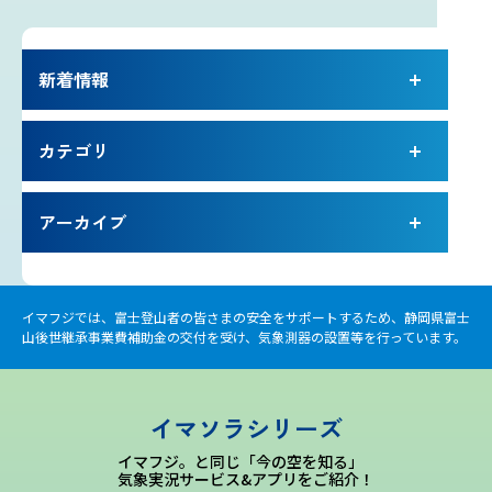
雷プロジェクト
新着情報
気象測器設置プロジェクト
カテゴリ
サイネージプロジェクト
アーカイブ
お知らせ
プロフェッショナルのつぶやき
イマフジでは、富士登山者の皆さまの安全をサポートするため、静岡県富士
山後世継承事業費補助金の交付を受け、気象測器の設置等を行っています。
いまふじぃ～さんの部屋
イマソラシリーズ
利用規約
イマフジ。と同じ「今の空を知る」
気象実況サービス&アプリをご紹介！