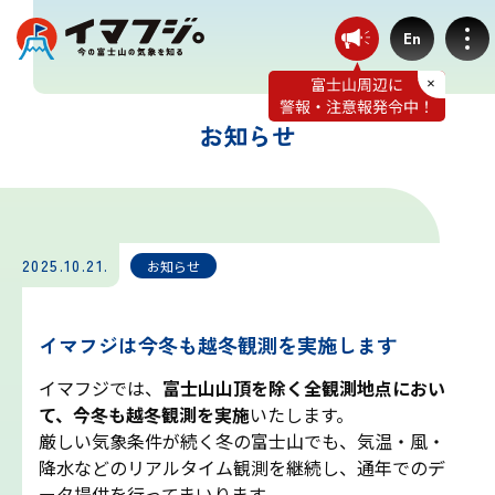
En
お知らせ
登山ルート別気象
富士宮ルート
2025.10.21.
お知らせ
プリンスルート
イマフジは今冬も越冬観測を実施します
御殿場ルート
イマフジでは、
富士山山頂を除く全観測地点におい
て、今冬も越冬観測を実施
いたします。
厳しい気象条件が続く冬の富士山でも、気温・風・
須走ルート
降水などのリアルタイム観測を継続し、通年でのデ
ータ提供を行ってまいります。