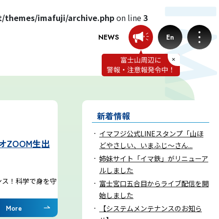
t/themes/imafuji/archive.php
on line
3
NEWS
En
お知らせ
新着情報
プロフェッショナルのつぶやき
イマフジ公式LINEスタンプ「山ほ
ZOOM生出
どやさしい、いまふじ～さん...
いまふじぃ～さんの部屋
姉妹サイト「イマ鉄」がリニューア
ルしました
ンス！科学で身を守
利用規約
富士宮口五合目からライブ配信を開
始しました
More
【システムメンテナンスのお知ら
プライバシーポリシー