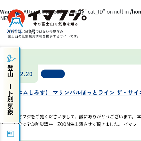
Warning
: Attempt to read property "cat_ID" on null in
/hom
NEWS
2025年
> 2月
イマフジ。は予報ではない今現在の
富士山の気象観測情報を提供するサイトです。
登山ルート別気象
登山ルート別気象
2025.02.20
お知らせ
富士宮ルート
【エフエムしみず】 マリンパルほっとライン ザ・サイ
プリンスルート
演
御殿場ルート
いつもイマフジをご覧くださいまして、誠にありがとうございます。 本日
る～１０分で学ぶ防災講座 ZOOM生出演させて頂きました。 イマフ 
須走ルート