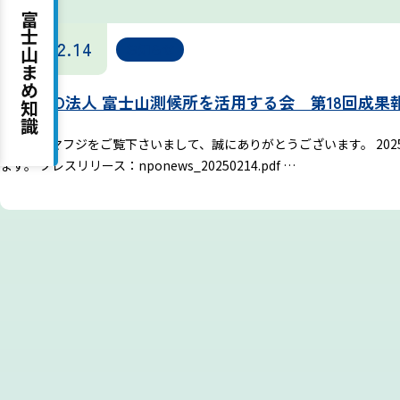
富士山まめ知識
吉田ルート
2025.02.14
お知らせ
認定NPO法人 富士山測候所を活用する会 第18回成
いつもイマフジをご覧下さいまして、誠にありがとうございます。 202
ます。 プレスリリース：nponews_20250214.pdf …