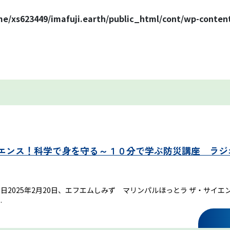
e/xs623449/imafuji.earth/public_html/cont/wp-conten
富士山まめ知識
観天望気(かんてんぼうき)
エンス！科学で身を守る～１０分で学ぶ防災講座 ラジオ
雷の危険性
富士山の気象の特徴
2025年2月20日、エフエムしみず マリンパルほっとラ ザ・サイエ
…
富士山の登山シーズンと装備