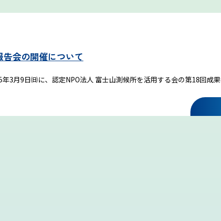
富士登山ルールとマナー
果報告会の開催について
5年3月9日㈰に、認定NPO法人 富士山測候所を活用する会の第18回成
イマフジプロジェクト
雷プロジェクト
気象測器設置プロジェクト
サイネージプロジェクト