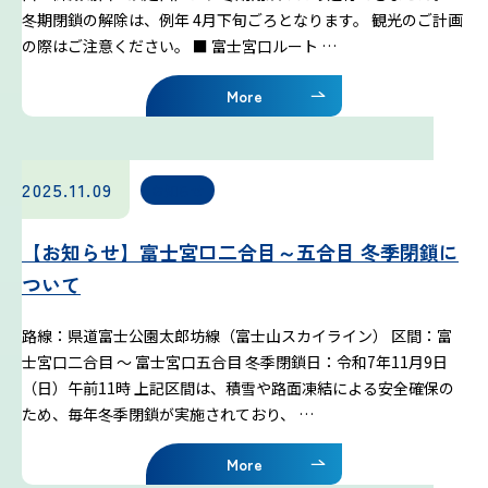
プライバシーポリシー
冬期閉鎖の解除は、例年 4月下旬ごろとなります。 観光のご計画
の際はご注意ください。 ■ 富士宮口ルート …
お問い合わせ
More
気象庁 関連リンク
2025.11.09
お知らせ
運営会社
【お知らせ】富士宮口二合目～五合目 冬季閉鎖に
ついて
路線：県道富士公園太郎坊線（富士山スカイライン） 区間：富
士宮口二合目 〜 富士宮口五合目 冬季閉鎖日：令和7年11月9日
（日）午前11時 上記区間は、積雪や路面凍結による安全確保の
ため、毎年冬季閉鎖が実施されており、 …
More