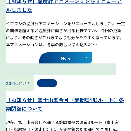
【お知らせ】温度計アニメーションをリニューア
ルしました
雷プロジェクト
イマフジの温度計アニメーションをリニューアルしました。 一定
気象測器設置プロジェクト
の閾値を超えると温度計に動きが出る仕様ですが、 今回の更新
により、その動きがこれまでよりも分かりやすくなっています。
本アニメーションは、冬季の厳しい冷え込みだ …
サイネージプロジェクト
More
お知らせ
プロフェッショナルのつぶやき
2025.11.17
お知らせ
いまふじぃ～さんの部屋
【お知らせ】富士山五合目（静岡県側3ルート）冬
期閉鎖について
利用規約
現在、富士山五合目へ通じる静岡県側の県道3ルート（富士宮
口・御殿場口・須走口）は、冬期閉鎖のため通行できません。