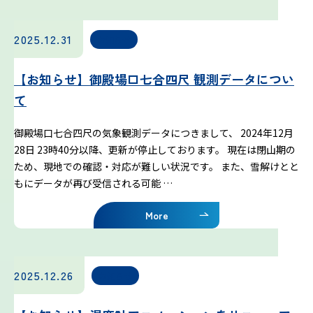
吉田ルート
2025.12.31
お知らせ
富士山まめ知識
【お知らせ】御殿場口七合四尺 観測データについ
観天望気(かんてんぼうき)
て
雷の危険性
御殿場口七合四尺の気象観測データにつきまして、 2024年12月
28日 23時40分以降、更新が停止しております。 現在は閉山期の
ため、現地での確認・対応が難しい状況です。 また、雪解けとと
富士山の気象の特徴
もにデータが再び受信される可能 …
More
富士山の登山シーズンと装備
富士登山ルールとマナー
2025.12.26
お知らせ
イマフジプロジェクト