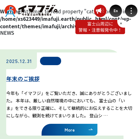
Warning
: Attempt to read property "cat_ID" on null in
En
/home/xs623449/imafuji.earth/public_html/cont/wp-
content/themes/imafuji/archive.php
on line
3
NEWS
登山ルート別気象
2025.12.31
お知らせ
富士宮ルート
年末のご挨拶
プリンスルート
今年も「イマフジ」をご覧いただき、誠にありがとうございまし
た。 本年は、厳しい自然環境の中においても、 富士山の「い
御殿場ルート
ま」をできる限り正確に、そして継続的にお伝えすることを大切
にしながら、観測を続けてまいりました。 登山シ …
須走ルート
More