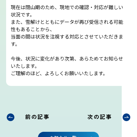
吉田ルート
現在は閉山期のため、現地での確認・対応が難しい
状況です。
また、雪解けとともにデータが再び受信される可能
富士山まめ知識
性もあることから、
当面の間は状況を注視する対応とさせていただきま
観天望気(かんてんぼうき)
す。
今後、状況に変化があり次第、あらためてお知らせ
雷の危険性
いたします。
ご理解のほど、よろしくお願いいたします。
富士山の気象の特徴
富士山の登山シーズンと装備
富士登山ルールとマナー
前の記事
次の記事
イマフジプロジェクト