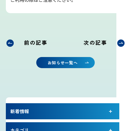
吉田ルート
富士山まめ知識
観天望気(かんてんぼうき)
前の記事
次の記事
雷の危険性
お知らせ一覧へ
富士山の気象の特徴
富士山の登山シーズンと装備
富士登山ルールとマナー
新着情報
イマフジプロジェクト
カテゴリ