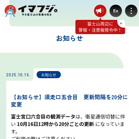
En
お知らせ
登山ルート別気象
富士宮ルート
2025.10.16.
お知らせ
プリンスルート
【お知らせ】須走口五合目 更新間隔を20分に
変更
御殿場ルート
富士宮口六合目の観測データ
は、衛星通信切替に伴
い
10月16日12時から20分ごとの更新
になっていま
須走ルート
す。
ご利用の際はご注意ください。