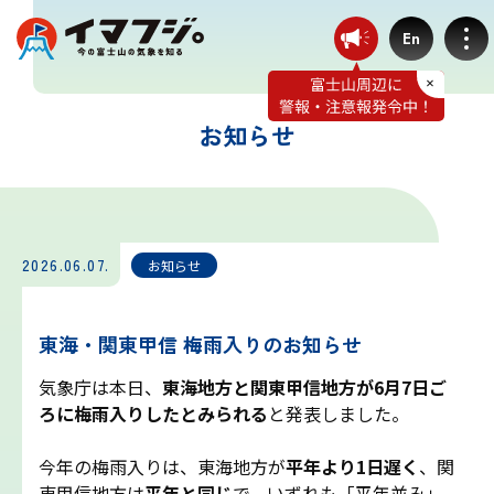
En
お知らせ
登山ルート別気象
富士宮ルート
2026.06.07.
お知らせ
プリンスルート
東海・関東甲信 梅雨入りのお知らせ
御殿場ルート
気象庁は本日、
東海地方と関東甲信地方が6月7日ご
ろに梅雨入りしたとみられる
と発表しました。
須走ルート
今年の梅雨入りは、東海地方が
平年より1日遅く
、関
東甲信地方は
平年と同じ
で、いずれも「平年並み」