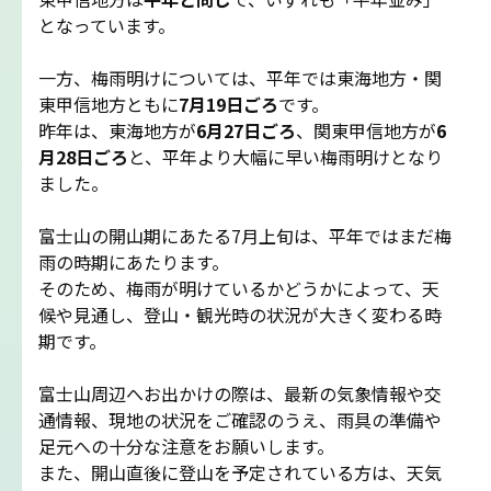
吉田ルート
となっています。
一方、梅雨明けについては、平年では東海地方・関
富士山まめ知識
東甲信地方ともに
7月19日ごろ
です。
昨年は、東海地方が
6月27日ごろ
、関東甲信地方が
6
観天望気(かんてんぼうき)
月28日ごろ
と、平年より大幅に早い梅雨明けとなり
ました。
雷の危険性
富士山の開山期にあたる7月上旬は、平年ではまだ梅
雨の時期にあたります。
富士山の気象の特徴
そのため、梅雨が明けているかどうかによって、天
候や見通し、登山・観光時の状況が大きく変わる時
期です。
富士山の登山シーズンと装備
富士山周辺へお出かけの際は、最新の気象情報や交
富士登山ルールとマナー
通情報、現地の状況をご確認のうえ、雨具の準備や
足元への十分な注意をお願いします。
イマフジプロジェクト
また、開山直後に登山を予定されている方は、天気