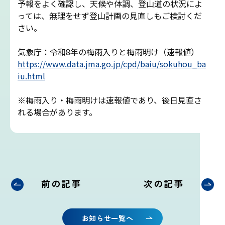
予報をよく確認し、天候や体調、登山道の状況によ
っては、無理をせず登山計画の見直しもご検討くだ
雷プロジェクト
さい。
気象測器設置プロジェクト
気象庁：令和8年の梅雨入りと梅雨明け（速報値）
https://www.data.jma.go.jp/cpd/baiu/sokuhou_ba
iu.html
サイネージプロジェクト
※梅雨入り・梅雨明けは速報値であり、後日見直さ
お知らせ
れる場合があります。
プロフェッショナルのつぶやき
いまふじぃ～さんの部屋
前の記事
次の記事
利用規約
お知らせ一覧へ