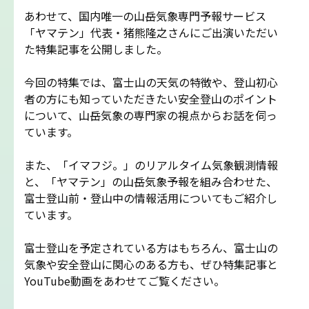
吉田ルート
あわせて、国内唯一の山岳気象専門予報サービス
「ヤマテン」代表・猪熊隆之さんにご出演いただい
た特集記事を公開しました。
富士山まめ知識
今回の特集では、富士山の天気の特徴や、登山初心
観天望気(かんてんぼうき)
者の方にも知っていただきたい安全登山のポイント
について、山岳気象の専門家の視点からお話を伺っ
ています。
雷の危険性
また、「イマフジ。」のリアルタイム気象観測情報
富士山の気象の特徴
と、「ヤマテン」の山岳気象予報を組み合わせた、
富士登山前・登山中の情報活用についてもご紹介し
ています。
富士山の登山シーズンと装備
富士登山を予定されている方はもちろん、富士山の
富士登山ルールとマナー
気象や安全登山に関心のある方も、ぜひ特集記事と
YouTube動画をあわせてご覧ください。
イマフジプロジェクト