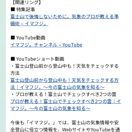
【関連リング】
■ 特集記事
雷プロジェクト
富士山で後悔しないために。気象のプロが教える準
備術 – イマフジ。
気象測器設置プロジェクト
■ YouTube動画
イマフジ。チャンネル – YouTube
サイネージプロジェクト
■ YouTubeショート動画
お知らせ
・富士山登山前から登山中も！天気をチェックする
方法
富士山登山前から登山中も！天気をチェックする方
プロフェッショナルのつぶやき
法｜イマフジ。～今の富士山の気象を知る～
・プロが教える！富士山でチェックすべき2つの雲
いまふじぃ～さんの部屋
プロが教える！富士山でチェックすべき2つの雲｜イ
マフジ。～今の富士山の気象を知る～
利用規約
今後も「イマフジ。」では、富士山の気象情報や安
全登山に役立つ情報を、WebサイトやYouTubeを通