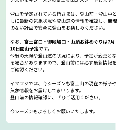
吉田ルート
登山を予定されている皆さまは、登山前・登山中と
もに最新の気象状況や登山道の情報を確認し、無理
富士山まめ知識
のない計画で安全に登山をお楽しみください。
観天望気(かんてんぼうき)
なお、
富士宮口・御殿場口・山頂お鉢めぐりは7月
10日開山予定
です。
今後の天候や登山道の状況により、予定が変更とな
雷の危険性
る場合がありますので、登山前には必ず最新情報を
ご確認ください。
富士山の気象の特徴
イマフジでは、今シーズンも富士山の現在の様子や
気象情報をお届けしてまいります。
富士山の登山シーズンと装備
登山前の情報確認に、ぜひご活用ください。
富士登山ルールとマナー
今シーズンもよろしくお願いいたします。
イマフジプロジェクト