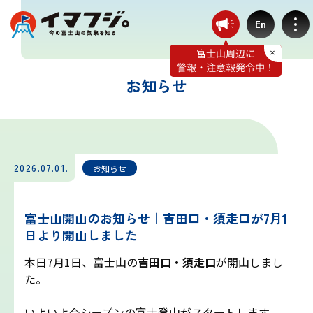
En
お知らせ
登山ルート別気象
富士宮ルート
2026.07.01.
お知らせ
プリンスルート
富士山開山のお知らせ｜吉田口・須走口が7月1
日より開山しました
御殿場ルート
本日7月1日、富士山の
吉田口・須走口
が開山しまし
た。
須走ルート
いよいよ今シーズンの富士登山がスタートします。