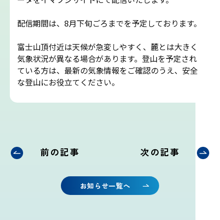
吉田ルート
配信期間は、8月下旬ごろまでを予定しております。
富士山まめ知識
富士山頂付近は天候が急変しやすく、麓とは大きく
気象状況が異なる場合があります。登山を予定され
観天望気(かんてんぼうき)
ている方は、最新の気象情報をご確認のうえ、安全
な登山にお役立てください。
雷の危険性
富士山の気象の特徴
前の記事
次の記事
富士山の登山シーズンと装備
富士登山ルールとマナー
お知らせ一覧へ
イマフジプロジェクト