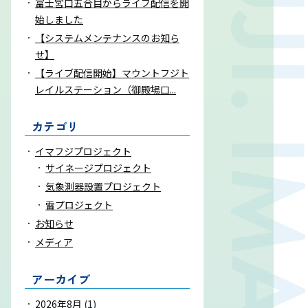
富士宮口五合目からライブ配信を開
始しました
お問い合わせ
【システムメンテナンスのお知ら
せ】
【ライブ配信開始】マウントフジト
気象庁 関連リンク
レイルステーション（御殿場口...
運営会社
カテゴリ
イマフジプロジェクト
サイネージプロジェクト
気象測器設置プロジェクト
雷プロジェクト
お知らせ
メディア
アーカイブ
2026年8月
(1)