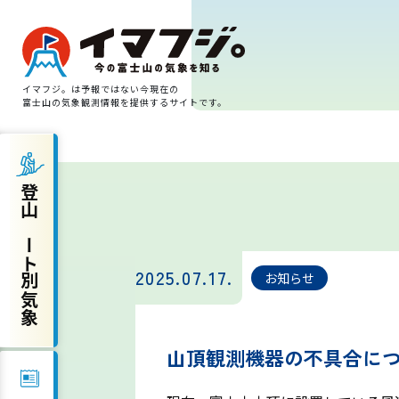
イマフジ。は予報ではない今現在の
富士山の気象観測情報を提供するサイトです。
登山ルート別気象
登山ルート別気象
富士宮ルート
プリンスルート
2025.07.17.
お知らせ
御殿場ルート
山頂観測機器の不具合に
須走ルート