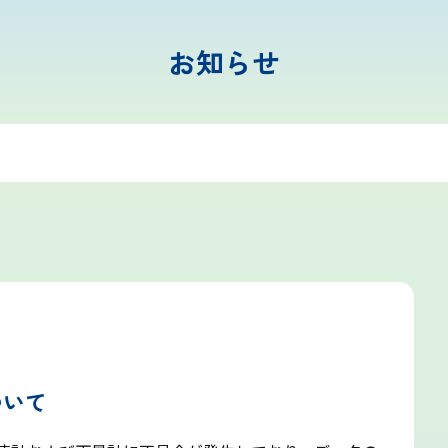
お知らせ
富士山まめ知識
観天望気(かんてんぼうき)
雷の危険性
富士山の気象の特徴
ついて
富士山の登山シーズンと装備