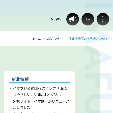
NEWS
En
ホーム
お知らせ
山頂観測機器の不具合について
お知らせ
プロフェッショナルのつぶやき
いまふじぃ～さんの部屋
新着情報
イマフジ公式LINEスタンプ「山ほ
利用規約
どやさしい、いまふじ～さん...
姉妹サイト「イマ鉄」がリニューア
ルしました
プライバシーポリシー