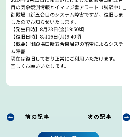
吉田ルート
目の気象観測情報とイマフジ雷アラート（試験中）_
御殿場口新五合目のシステム障害ですが、復旧しま
したのでお知らせいたします。
富士山まめ知識
【発生日時】8月23日(金)19:50頃
【復旧日時】8月26日(月)9:40頃
観天望気(かんてんぼうき)
【概要】御殿場口新五合目周辺の落雷によるシステ
ム障害
現在は復旧しており正常にご利用いただけます。
雷の危険性
宜しくお願いいたします。
富士山の気象の特徴
富士山の登山シーズンと装備
富士登山ルールとマナー
前の記事
次の記事
イマフジプロジェクト