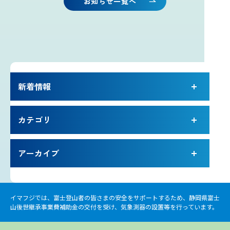
お知らせ一覧へ
雷プロジェクト
気象測器設置プロジェクト
サイネージプロジェクト
新着情報
お知らせ
カテゴリ
プロフェッショナルのつぶやき
アーカイブ
いまふじぃ～さんの部屋
イマフジでは、富士登山者の皆さまの安全をサポートするため、静岡県富士
利用規約
山後世継承事業費補助金の交付を受け、気象測器の設置等を行っています。