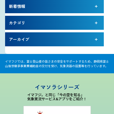
新着情報
雷プロジェクト
カテゴリ
気象測器設置プロジェクト
アーカイブ
サイネージプロジェクト
お知らせ
イマフジでは、富士登山者の皆さまの安全をサポートするため、静岡県富士
山後世継承事業費補助金の交付を受け、気象測器の設置等を行っています。
プロフェッショナルのつぶやき
イマソラシリーズ
いまふじぃ～さんの部屋
イマフジ。と同じ「今の空を知る」
気象実況サービス&アプリをご紹介！
利用規約