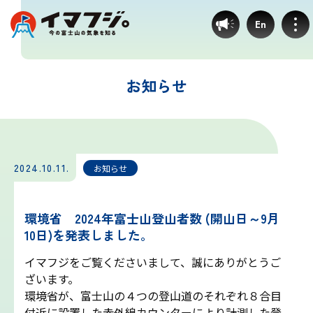
En
お知らせ
登山ルート別気象
富士宮ルート
2024.10.11.
お知らせ
プリンスルート
環境省 2024年富士山登山者数 (開山日～9月
10日)を発表しました。
御殿場ルート
イマフジをご覧くださいまして、誠にありがとうご
ざいます。
須走ルート
環境省が、富士山の４つの登山道のそれぞれ８合目
付近に設置した赤外線カウンターにより計測した登