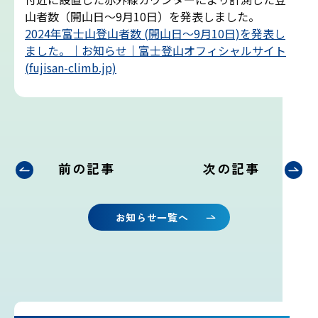
吉田ルート
山者数（開山日～9月10日）を発表しました。
2024年富士山登山者数 (開山日～9月10日)を発表し
ました。｜お知らせ｜富士登山オフィシャルサイト
富士山まめ知識
(fujisan-climb.jp)
観天望気(かんてんぼうき)
雷の危険性
前の記事
次の記事
富士山の気象の特徴
お知らせ一覧へ
富士山の登山シーズンと装備
富士登山ルールとマナー
イマフジプロジェクト