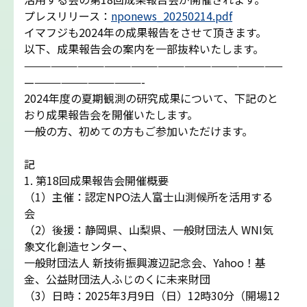
吉田ルート
プレスリリース：
nponews_20250214.pdf
イマフジも2024年の成果報告をさせて頂きます。
以下、成果報告会の案内を一部抜粋いたします。
富士山まめ知識
—————————————————————————————
—————————————-
観天望気(かんてんぼうき)
2024年度の夏期観測の研究成果について、下記のと
おり成果報告会を開催いたします。
一般の方、初めての方もご参加いただけます。
雷の危険性
記
富士山の気象の特徴
1. 第18回成果報告会開催概要
（1）主催：認定NPO法人富士山測候所を活用する
会
富士山の登山シーズンと装備
（2）後援：静岡県、山梨県、一般財団法人 WNI気
象文化創造センター、
富士登山ルールとマナー
一般財団法人 新技術振興渡辺記念会、Yahoo！基
金、公益財団法人ふじのくに未来財団
イマフジプロジェクト
（3）日時：2025年3月9日（日）12時30分（開場12