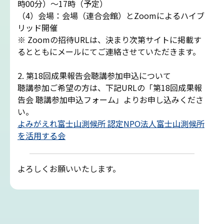
時00分）～17時（予定）
（4）会場：会場（連合会館）とZoomによるハイブ
雷プロジェクト
リッド開催
※ Zoomの招待URLは、決まり次第サイトに掲載す
気象測器設置プロジェクト
るとともにメールにてご連絡させていただきます。
2. 第18回成果報告会聴講参加申込について
サイネージプロジェクト
聴講参加ご希望の方は、下記URLの「第18回成果報
告会 聴講参加申込フォーム」よりお申し込みくださ
お知らせ
い。
よみがえれ富士山測候所 認定NPO法人富士山測候所
を活用する会
プロフェッショナルのつぶやき
よろしくお願いいたします。
いまふじぃ～さんの部屋
利用規約