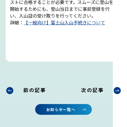
ストに合格することが必要です。スムーズに登山を
開始するためにも、登山当日までに事前登録を行
雷プロジェクト
い、入山証の受け取りを行ってください。
詳細：
【一般向け】富士山入山手続きについて
気象測器設置プロジェクト
サイネージプロジェクト
お知らせ
プロフェッショナルのつぶやき
前の記事
次の記事
いまふじぃ～さんの部屋
お知らせ一覧へ
利用規約