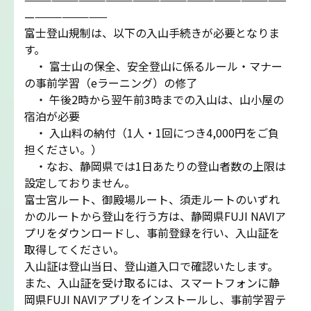
吉田ルート
—————————
富士登山規制は、以下の入山手続きが必要となりま
す。
富士山まめ知識
・ 富士山の保全、安全登山に係るルール・マナー
の事前学習（eラーニング）の修了
観天望気(かんてんぼうき)
・ 午後2時から翌午前3時までの入山は、山小屋の
宿泊が必要
・ 入山料の納付（1人・1回につき4,000円をご負
雷の危険性
担ください。）
・なお、静岡県では1日あたりの登山者数の上限は
富士山の気象の特徴
設定しておりません。
富士宮ルート、御殿場ルート、須走ルートのいずれ
かのルートから登山を行う方は、静岡県FUJI NAVIア
富士山の登山シーズンと装備
プリをダウンロードし、事前登録を行い、入山証を
取得してください。
富士登山ルールとマナー
入山証は登山当日、登山道入口で確認いたします。
また、入山証を受け取るには、スマートフォンに静
イマフジプロジェクト
岡県FUJI NAVIアプリをインストールし、事前学習テ