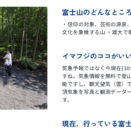
富士山のどんなとこ
・信仰の対象、芸術の源泉、
文化を象徴する山 ・雄大で
イマフジのココがい
気象予報ではなく今現在(1
すね。気象情報を無料で登
能ですし、観天望気（雲）
頂気象を写真と観測データ
す。
現在、行っている富