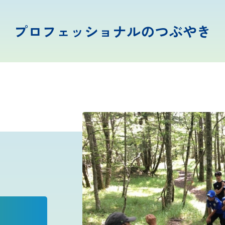
プロフェッショナルのつぶやき
富士山まめ知識
観天望気(かんてんぼうき)
雷の危険性
富士山の気象の特徴
富士山の登山シーズンと装備