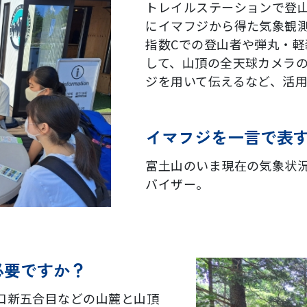
トレイルステーションで登
にイマフジから得た気象観
指数Cでの登山者や弾丸・
して、山頂の全天球カメラ
ジを用いて伝えるなど、活
イマフジを一言で表
富土山のいま現在の気象状況
バイザー。
必要ですか？
場口新五合目などの山麓と山頂