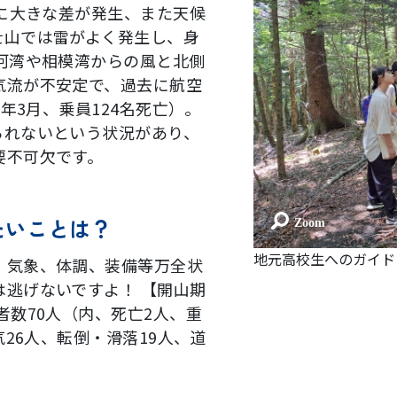
温に大きな差が発生、また天候
士山では雷がよく発生し、身
河湾や相模湾からの風と北側
気流が不安定で、過去に航空
6年3月、乗員124名死亡）。
られないという状況があり、
要不可欠です。
たいことは？
地元高校生へのガイド
！気象、体調、装備等万全状
逃げないですよ！ 【開山期
者数70人（内、死亡2人、重
気26人、転倒・滑落19人、道