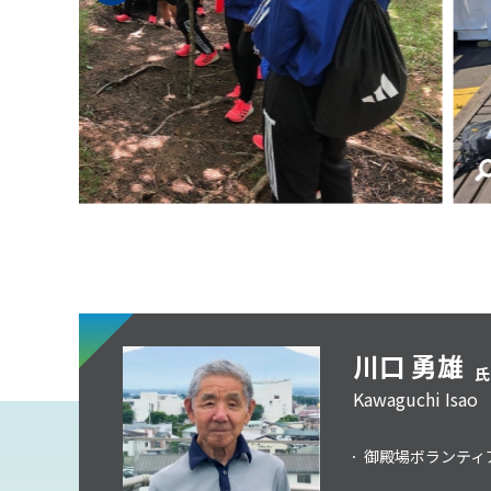
川口 勇雄
氏
Kawaguchi Isao
御殿場ボランティ