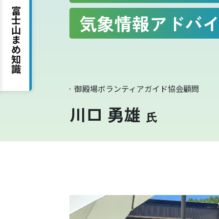
富士山まめ知識
気象情報アドバ
吉田ルート
御殿場ボランティアガイド協会顧問
川口 勇雄
氏