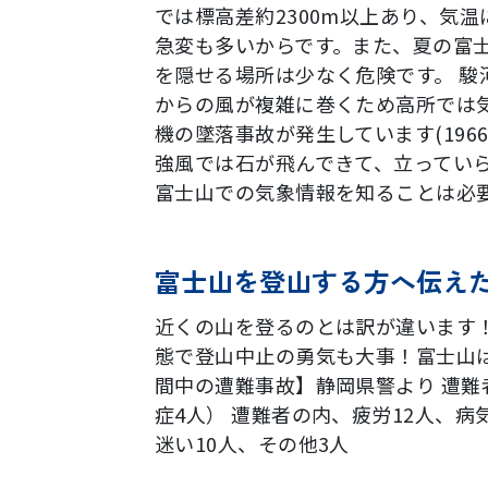
では標高差約2300m以上あり、気
急変も多いからです。また、夏の富
を隠せる場所は少なく危険です。 駿
からの風が複雑に巻くため高所では
機の墜落事故が発生しています(196
強風では石が飛んできて、立ってい
富士山での気象情報を知ることは必
富士山を登山する方へ伝え
近くの山を登るのとは訳が違います
態で登山中止の勇気も大事！富士山は
間中の遭難事故】静岡県警より 遭難
症4人） 遭難者の内、疲労12人、病
迷い10人、その他3人