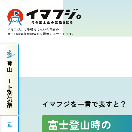
イマフジ。は予報ではない今現在の
富士山の気象観測情報を提供するサイトです。
登山ルート別気象
登山ルート別気象
富士宮ルート
プリンスルート
イマフジを一言で表すと？
御殿場ルート
富士登山時の
須走ルート