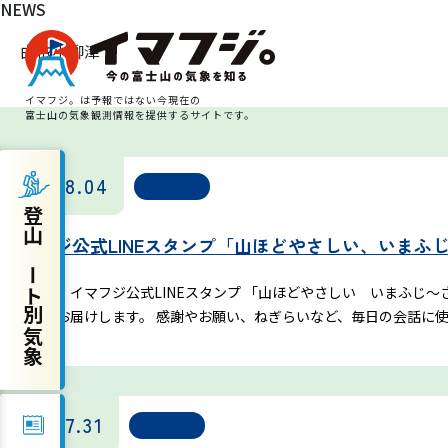
NEWS
由依小柳津
イマフジ。は予報ではない今現在の
富士山の気象観測情報を提供するサイトです。
2026.08.04
登山ルート別気象
お知らせ
登山ルート別気象
イマフジ公式LINEスタンプ「山ほどやさしい、いまふ
富士宮ルート
このたび、イマフジ公式LINEスタンプ 「山ほどやさしい いまふじ
プリンスルート
気持ちをお届けします。 感謝やお願い、ねぎらいなど、毎日の会話に使
御殿場ルート
2026.07.31
お知らせ
須走ルート