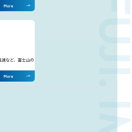
More
風速など、富士山の
More