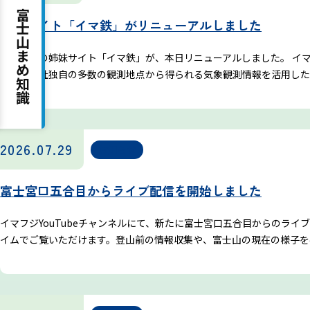
富士山まめ知識
姉妹サイト「イマ鉄」がリニューアルしました
吉田ルート
イマフジの姉妹サイト「イマ鉄」が、本日リニューアルしました。 イマ
では、弊社独自の多数の観測地点から得られる気象観測情報を活用した、
2026.07.29
お知らせ
富士宮口五合目からライブ配信を開始しました
イマフジYouTubeチャンネルにて、新たに富士宮口五合目からのラ
イムでご覧いただけます。登山前の情報収集や、富士山の現在の様子を