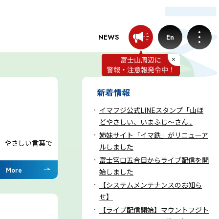
NEWS
En
お知らせ
新着情報
イマフジ公式LINEスタンプ「山ほ
プロフェッショナルのつぶやき
どやさしい、いまふじ～さん...
姉妹サイト「イマ鉄」がリニューア
が、やさしい言葉で
ルしました
いまふじぃ～さんの部屋
富士宮口五合目からライブ配信を開
More
始しました
利用規約
【システムメンテナンスのお知ら
せ】
【ライブ配信開始】マウントフジト
プライバシーポリシー