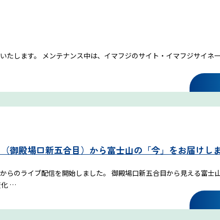
ンスを実施いたします。 メンテナンス中は、イマフジのサイト・イマフジサイ
ン（御殿場口新五合目）から富士山の「今」をお届けし
ョンからのライブ配信を開始しました。 御殿場口新五合目から見える富士
化 …