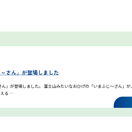
富士山まめ知識
じ～さん」が登場しました
観天望気(かんてんぼうき)
～さん」が登場しました。 富士山みたいなおひげの「いまふじ～さん」
雷の危険性
える …
富士山の気象の特徴
富士山の登山シーズンと装備