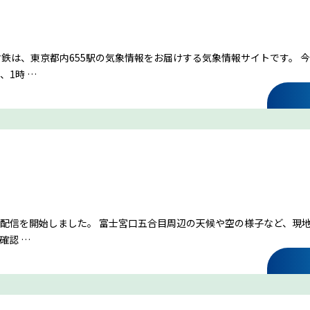
富士登山ルールとマナー
鉄は、東京都内655駅の気象情報をお届けする気象情報サイトです。 
1時 …
イマフジプロジェクト
雷プロジェクト
気象測器設置プロジェクト
イブ配信を開始しました。 富士宮口五合目周辺の天候や空の様子など、現
確認 …
サイネージプロジェクト