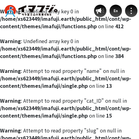
Warning
: Undefined array key 0 in
En
/home/xs623449/imafuji.earth/public_html/cont/wp-
content/themes/imafuji/functions.php
on line
412
Warning
: Undefined array key 0 in
/home/xs623449/imafuji.earth/public_html/cont/wp-
登山ルート別気象
content/themes/imafuji/functions.php
on line
384
富士宮ルート
Warning
: Attempt to read property "name" on null in
/home/xs623449/imafuji.earth/public_html/cont/wp-
content/themes/imafuji/single.php
on line
13
プリンスルート
Warning
: Attempt to read property "cat_ID" on null in
御殿場ルート
/home/xs623449/imafuji.earth/public_html/cont/wp-
content/themes/imafuji/single.php
on line
15
須走ルート
Warning
: Attempt to read property "slug" on null in
/home/xs623449/imafuji.earth/public_html/cont/wp-