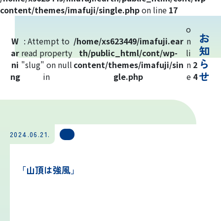
吉田ルート
content/themes/imafuji/single.php
on line
17
o
お
富士山まめ知識
W
: Attempt to
/home/xs623449/imafuji.ear
n
知
ar
read property
th/public_html/cont/wp-
li
ら
ni
"slug" on null
観天望気(かんてんぼうき)
content/themes/imafuji/sin
n
2
せ
ng
in
gle.php
e
4
雷の危険性
富士山の気象の特徴
2024.06.21.
富士山の登山シーズンと装備
「山頂は強風」
富士登山ルールとマナー
イマフジプロジェクト