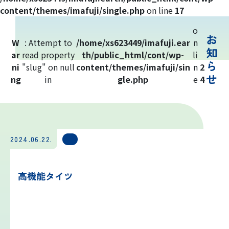
吉田ルート
content/themes/imafuji/single.php
on line
17
o
お
富士山まめ知識
W
: Attempt to
/home/xs623449/imafuji.ear
n
知
ar
read property
th/public_html/cont/wp-
li
ら
ni
"slug" on null
観天望気(かんてんぼうき)
content/themes/imafuji/sin
n
2
せ
ng
in
gle.php
e
4
雷の危険性
富士山の気象の特徴
2024.06.22.
富士山の登山シーズンと装備
高機能タイツ
富士登山ルールとマナー
イマフジプロジェクト