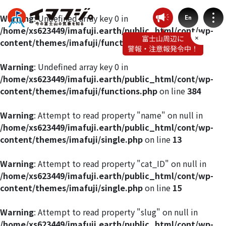
Warning
: Undefined array key 0 in
En
/home/xs623449/imafuji.earth/public_html/cont/wp-
content/themes/imafuji/functions.php
on line
412
Warning
: Undefined array key 0 in
/home/xs623449/imafuji.earth/public_html/cont/wp-
登山ルート別気象
content/themes/imafuji/functions.php
on line
384
富士宮ルート
Warning
: Attempt to read property "name" on null in
/home/xs623449/imafuji.earth/public_html/cont/wp-
content/themes/imafuji/single.php
on line
13
プリンスルート
Warning
: Attempt to read property "cat_ID" on null in
御殿場ルート
/home/xs623449/imafuji.earth/public_html/cont/wp-
content/themes/imafuji/single.php
on line
15
須走ルート
Warning
: Attempt to read property "slug" on null in
/home/xs623449/imafuji.earth/public_html/cont/wp-