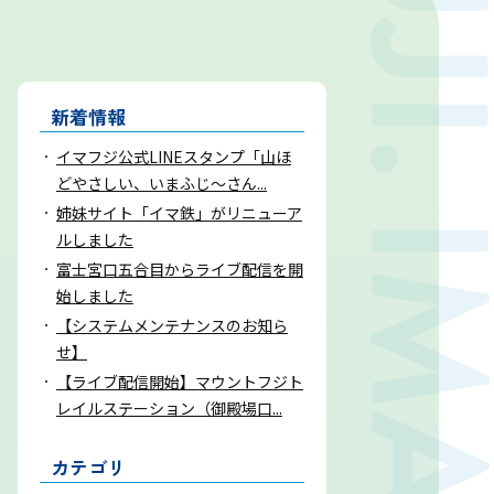
お問い合わせ
新着情報
気象庁 関連リンク
イマフジ公式LINEスタンプ「山ほ
どやさしい、いまふじ～さん...
運営会社
姉妹サイト「イマ鉄」がリニューア
ルしました
富士宮口五合目からライブ配信を開
始しました
【システムメンテナンスのお知ら
せ】
【ライブ配信開始】マウントフジト
レイルステーション（御殿場口...
カテゴリ