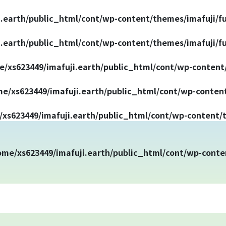
i.earth/public_html/cont/wp-content/themes/imafuji/f
i.earth/public_html/cont/wp-content/themes/imafuji/f
e/xs623449/imafuji.earth/public_html/cont/wp-content
e/xs623449/imafuji.earth/public_html/cont/wp-content
富士山まめ知識
xs623449/imafuji.earth/public_html/cont/wp-content/t
観天望気(かんてんぼうき)
ome/xs623449/imafuji.earth/public_html/cont/wp-conte
雷の危険性
富士山の気象の特徴
富士山の登山シーズンと装備