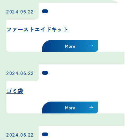
吉田ルート
2024.06.22
富士山まめ知識
ファーストエイドキット
観天望気(かんてんぼうき)
More
雷の危険性
2024.06.22
富士山の気象の特徴
ゴミ袋
富士山の登山シーズンと装備
More
富士登山ルールとマナー
イマフジプロジェクト
2024.06.22