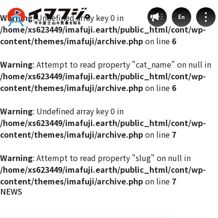
Warning
: Undefined array key 0 in
En
/home/xs623449/imafuji.earth/public_html/cont/wp-
content/themes/imafuji/archive.php
on line
6
Warning
: Attempt to read property "cat_name" on null in
/home/xs623449/imafuji.earth/public_html/cont/wp-
登山ルート別気象
content/themes/imafuji/archive.php
on line
6
富士宮ルート
Warning
: Undefined array key 0 in
/home/xs623449/imafuji.earth/public_html/cont/wp-
content/themes/imafuji/archive.php
on line
7
プリンスルート
Warning
: Attempt to read property "slug" on null in
御殿場ルート
/home/xs623449/imafuji.earth/public_html/cont/wp-
content/themes/imafuji/archive.php
on line
7
NEWS
須走ルート