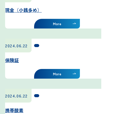
現金（小銭多め）
雷プロジェクト
More
気象測器設置プロジェクト
サイネージプロジェクト
2024.06.22
お知らせ
保険証
プロフェッショナルのつぶやき
More
いまふじぃ～さんの部屋
2024.06.22
利用規約
携帯酸素