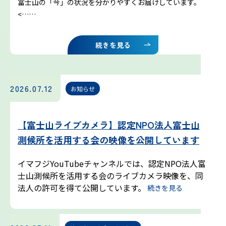
富士山の「今」の状況を分かりやすくお届けしています。
吉田ルート
<……
富士山まめ知識
続きを見る
観天望気(かんてんぼうき)
2026.07.12
お知らせ
雷の危険性
【富士山ライブカメラ】認定NPO法人富士山
富士山の気象の特徴
測候所を活用する会の映像を公開しています
富士山の登山シーズンと装備
イマフジYouTubeチャンネルでは、認定NPO法人富
士山測候所を活用する会のライブカメラ映像を、同
富士登山ルールとマナー
法人の許可を得て公開しています。
続きを見る
イマフジプロジェクト