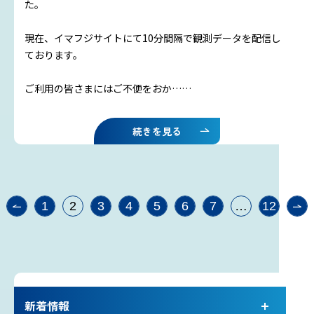
た。
現在、イマフジサイトにて10分間隔で観測データを配信し
ております。
ご利用の皆さまにはご不便をおか……
続きを見る
投
1
2
3
4
5
6
7
…
12
稿
の
ペ
ー
ジ
送
り
新着情報