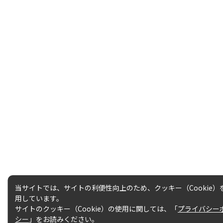
観天望気
富士宮ルート
雷の危険性について
プリンスルート
富士山の気象の特徴
御殿場ルート
富士山の
須走ルート
登山シーズンと装備
吉田ルート
富士登山ルールと
マナー
当サイトでは、サイトの利便性向上のため、クッキー（Cookie）
用しています。
サイトのクッキー（Cookie）の使用に関しては、「
プライバシー
シー
」をお読みください。