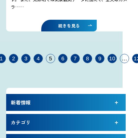
ラ……
続きを見る
1
2
3
4
5
6
7
8
9
10
…
1
新着情報
カテゴリ