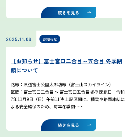
吉田ルート
続きを見る
富士山まめ知識
2025.11.09
お知らせ
観天望気(かんてんぼうき)
雷の危険性
【お知らせ】富士宮口二合目～五合目 冬季閉
鎖について
富士山の気象の特徴
路線：県道富士公園太郎坊線（富士山スカイライン）
区間：富士宮口二合目 〜 富士宮口五合目 冬季閉鎖日：令和
富士山の登山シーズンと装備
7年11月9日（日）午前11時 上記区間は、積雪や路面凍結に
よる安全確保のため、毎年冬季閉……
富士登山ルールとマナー
続きを見る
イマフジプロジェクト