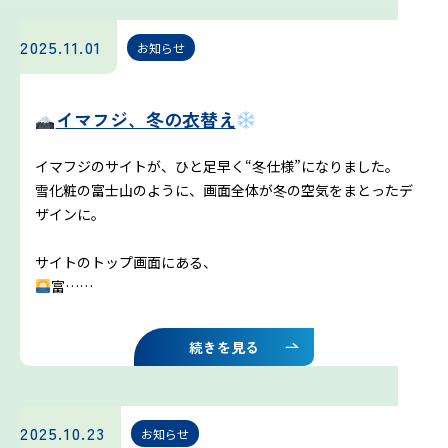
雷プロジェクト
2025.11.01
お知らせ
気象測器設置プロジェクト
イマフジ、冬の衣替え
サイネージプロジェクト
イマフジのサイトが、ひと足早く“冬仕様”になりました。
雪化粧の富士山のように、画面全体が冬の空気をまとったデ
ザインに。
お知らせ
サイトのトップ画面にある、
プロフェッショナルのつぶやき
富……
いまふじぃ～さんの部屋
続きを見る
利用規約
2025.10.23
お知らせ