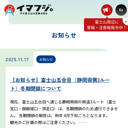
En
お知らせ
登山ルート別気象
2025.11.17
お知らせ
富士宮ルート
【お知らせ】富士山五合目（静岡県側3ルー
プリンスルート
ト）冬期閉鎖について
御殿場ルート
現在、富士山五合目へ通じる静岡県側の県道3ルート（富士
宮口・御殿場口・須走口）は、冬期閉鎖のため通行できませ
須走ルート
ん。 冬期閉鎖の解除は、例年 4月下旬ごろとなります。
観光のご計画の際はご注意ください。 ……