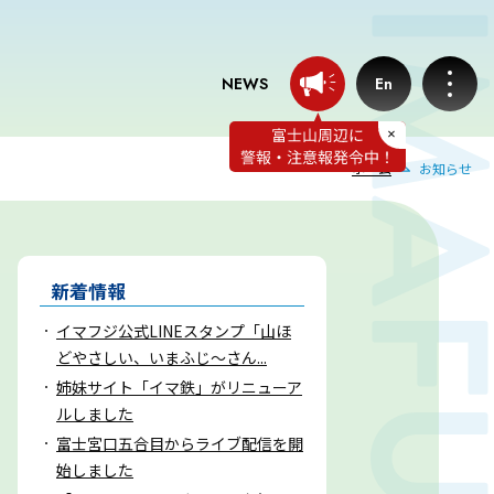
NEWS
En
ホーム
お知らせ
お知らせ
プロフェッショナルのつぶやき
新着情報
イマフジ公式LINEスタンプ「山ほ
いまふじぃ～さんの部屋
どやさしい、いまふじ～さん...
姉妹サイト「イマ鉄」がリニューア
利用規約
ルしました
富士宮口五合目からライブ配信を開
始しました
プライバシーポリシー