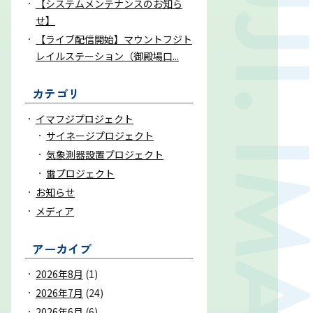
【システムメンテナンスのお知ら
せ】
お問い合わせ
【ライブ配信開始】マウントフジト
レイルステーション（御殿場口...
気象庁 関連リンク
カテゴリ
イマフジプロジェクト
運営会社
サイネージプロジェクト
気象測器設置プロジェクト
雷プロジェクト
お知らせ
メディア
アーカイブ
2026年8月
(1)
2026年7月
(24)
2026年6月
(6)