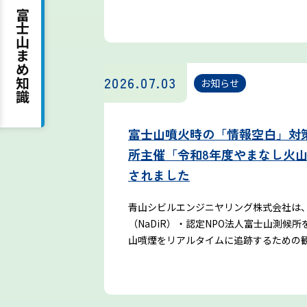
富士山まめ知識
吉田ルート
2026.07.03
お知らせ
富士山噴火時の「情報空白」対
所主催「令和8年度やまなし火
されました
青山シビルエンジニヤリング株式会社は
（NaDiR）・認定NPO法人富士山測
山噴煙をリアルタイムに追跡するための