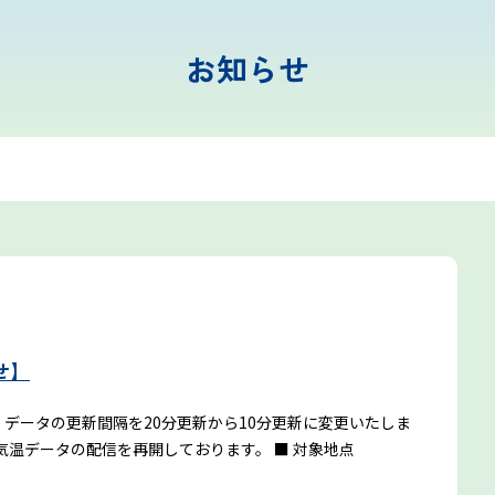
お知らせ
富士山まめ知識
観天望気(かんてんぼうき)
雷の危険性
せ】
富士山の気象の特徴
データの更新間隔を20分更新から10分更新に変更いたしま
気温データの配信を再開しております。
■ 対象地点
富士山の登山シーズンと装備