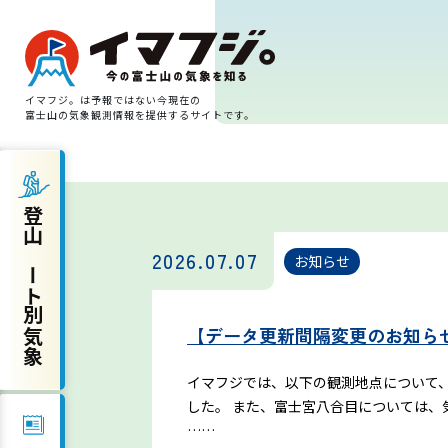
イマフジ。は予報ではない今現在の
富士山の気象観測情報を提供するサイトです。
登山ルート別気象
登山ルート別気象
富士宮ルート
2026.07.07
お知らせ
プリンスルート
【データ更新間隔変更のお知ら
御殿場ルート
イマフジでは、以下の観測地点について、
した。
また、富士宮八合目については、
須走ルート
……