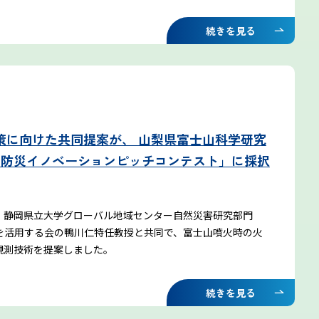
富士登山ルールとマナー
続きを見る
イマフジプロジェクト
策に向けた共同提案が、 山梨県富士山科学研究
山防災イノベーションピッチコンテスト」に採択
雷プロジェクト
気象測器設置プロジェクト
、静岡県立大学グローバル地域センター自然災害研究部門
候所を活用する会の鴨川仁特任教授と共同で、富士山噴火時の火
観測技術を提案しました。
サイネージプロジェクト
続きを見る